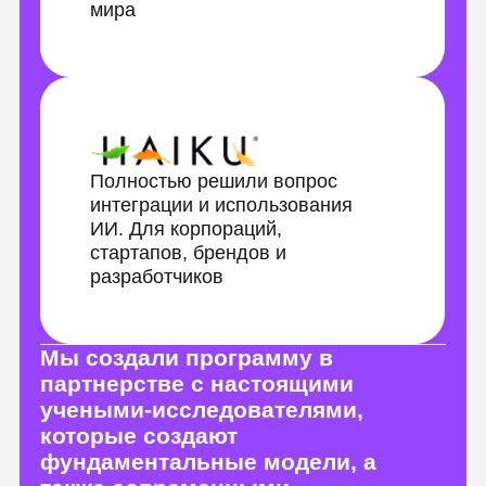
Спикеры курса —
топовые
специалисты по
нейросетям