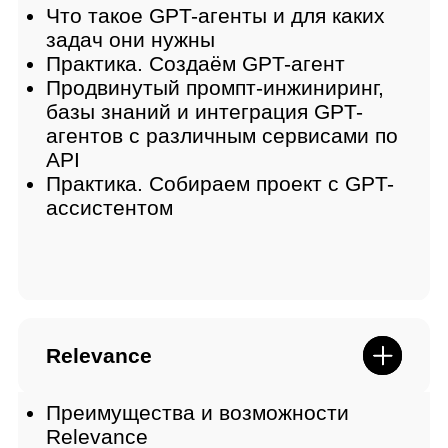
Локальные ИИ-модели
Что такое локальные модели ИИ
Векторные базы знаний
Устанавливаем локальные модели
с помощью Lm Studio, GPT4All,
ChatRTX
Создаём простые ассистенты на
базе локальных моделей (на
основе Lm Studio, GPT4ALL,
ChatRTX) с базой знаний
Практика: создаём простого
помощника ассистента с помощью
локальных моделей