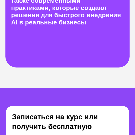
Александр Доброкотов
Александр Ж
Креативный директор DADA
AGENCY, автор
Продакт-м
канала Ai molodca,
проектов 
специалист по нейросетям
нейросете
Записаться на курс или
получить бесплатную
Получите все