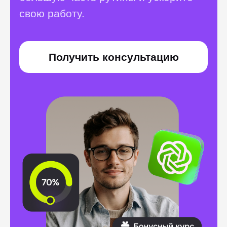
Лёгкий путь в Machine
Learning и Data Science:
начни внедрять AI-
проекты без кода и
математики