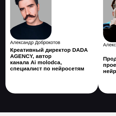
Ретуширую изображения и фото
Создаю любые 3D-модели в
разных вариантах
Быстро делаю концепты для
лендингов, продуктов и прототипов
Делаю презентации и таблицы
Генерирую автоматизированные
тесты кода
Нахожу ошибки в коде, пишу и
перевожу код на разные языки
программирования
Провожу анализ любых данных и
делаю моментально из них выводы
Анализирую аудиторию, рынок,
эффективность рекламы
Создаю контент-план за несколько
минут, пишу тексты, готовлю
контент для соцсетей и рекламы
Создаю инструкции и регламенты
любого уровня сложности с ИИ