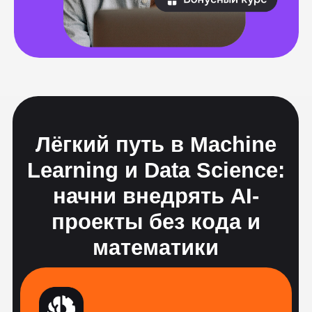
Создали этот курс для тех, кто хочет
начать работать в сфере ИИ, но не
знаком с программированием, без
научной деятельности и кому нужно
вспомнить школьную математику
Мы открываем тебе вход в AI. Через
понимание применения в бизнесе,
описание бизнес-логики, общение с
заказчиками и самостоятельную сборку
MVP и простых AI решений