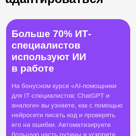
аналоги» вы узнаете, как с помощью
нейросети писать код и проверять
его на ошибки. Автоматизируете
большую часть рутины и ускорите
свою работу.
Получить консультацию