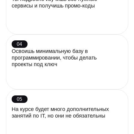
Введение
Введение в искусственный
интеллект и языковые модели
Работа с платформами ИИ
Основы промпт-инжиниринга
Работа с альтернативными ИИ для
анализа документов, поиска
информации из интернета,
работой с таблицами (Claude,
Gemini, Copilot)
Основа работы с генеративными
моделями. Учимся генерировать
шедевры (Midjourney, Fooocus,
Ideogram, Recraft)