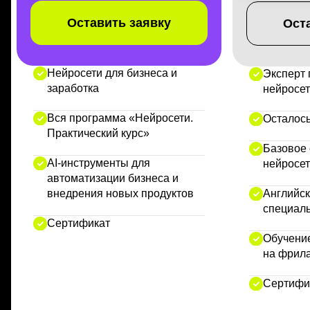
Оставить заявку
Ост
Нейросети для бизнеса и
Эксперт 
заработка
нейросе
Вся программа «Нейросети.
Осталось
Практический курс»
Базовое 
AI-инструменты для
нейросе
автоматизации бизнеса и
внедрения новых продуктов
Английск
специал
Сертификат
Обучение
на фрил
Сертифи
Отзывы