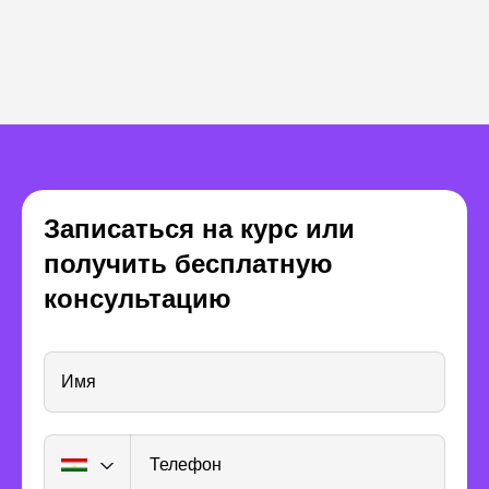
Комьюнити
Наша платформа объединяет
Записаться на курс или
крупнейшее сообщество IT-
получить бесплатную
пользователей: практикующих
экспертов, работодателей и людей,
консультацию
которые осваивают новые профессии
Имя
Телефон