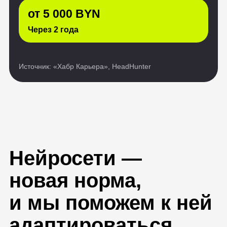
Нейросети —
новая норма,
и мы поможем к ней
адаптироваться
Больше 70% ИТ-
специалистов
используют ИИ
в работе
На бонусном курсе «AI‑помощники
для IT‑специалистов: ChatGPT и