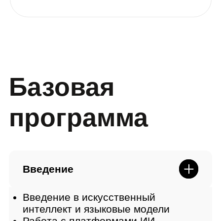
GPT-агенты
Что такое GPT-агенты и для каких
задач они нужны
Практика. Создаём GPT-агент
Продвинутый промпт-инжиниринг,
базы знаний и интеграция GPT-
агентов с различным сервисами по
API
Практика. Собираем проект с GPT-
ассистентом
Relevance
Преимущества и возможности