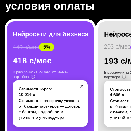
Нейросети для бизнеса
Нейрос
203 с/мес
440 с/мес
5%
3 месяца
418 с/мес
193 с/
Средний срок, за который студенты
находят работу
В рассрочку на
24 мес.
от банка-
В рассрочку на
партнёра
партнёра
Стоимость курса:
Стоимость 
10 016 с
4 609 с
Стоимость в рассрочку указана
Стоимость 
от банков-партнёров — договор
от банков
Собрали свою базу знаний
с банком, подробности
с банком,
В нашей онлайн-библиотеке есть
уточняйте у менеджера
уточняйте
подкасты, лонгриды, видеоуроки и
другие полезные материалы