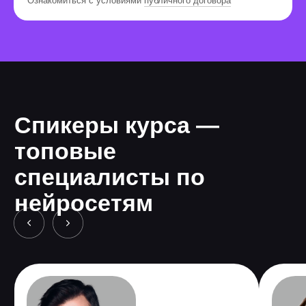
Ознакомиться с условиями
публичного договора
Навыки:
Создаю любую графику и
анимацию с помощью нейросети
Создаю с нуля, стилизую любое
видео и делаю футажи