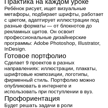
опубликовать в интернете и
использовать при поступлении в вуз.
Профориентация
Будет решать задачи в роли
иллюстратора, дизайнера
коммуникаций, верстальщика и бренд-
дизайнера. Он сможет лучше понять,
какое направление в дизайне ему
нравится больше всего.
Творческое развитие
Воплощает идеи в жизнь, а
преподаватель помогает ему смелее
экспериментировать и искать свой
стиль. В итоге у каждого ребёнка на
курсе получается свой уникальный
проект.