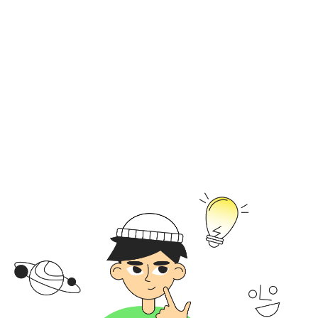
32 онлайн-занятия
Проходят 1 раз в неделю
по 2 ак. часа в удобное время
Длительность
8 мес
Ребята успеют достичь
результатов и собрать