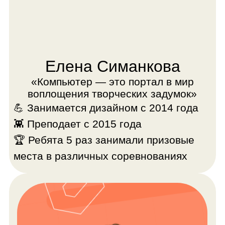
Мария Чугрина
«Любая вещь, которой вы
пользуетесь, стала такой благодаря
дизайнерам»
💪 Автор курса
🔥 Опыт работы в графическом
дизайне — 8 лет
💙️ Владеет профессиональными
графическими инструментами