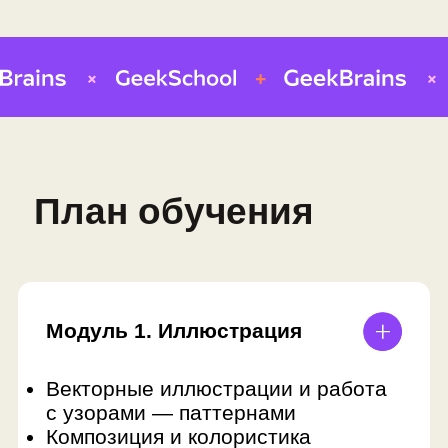
часть 1
Техники мозгового штурма,
создание досок настроения
Разработка логотипа и
инфографики
Совмещение работы в Adobe
Photoshop и Illustrator
Знакомство с программами Miro и
Pinterest
Разработка концепции бренда и
бренд-платформы
Проекты: логотип, цветовое
решение и инфографика по своей
задумке
Профессия: бренд-дизайнер
Модуль 5. Фирменный
стиль, часть 2