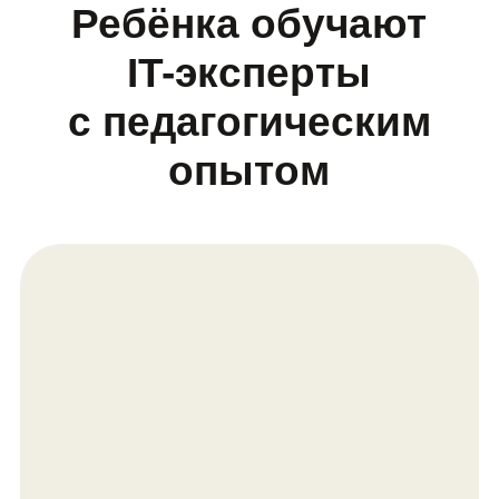
Елизавета Кузнецова
«Графический дизайн формирует
вкус и насмотренность»
💎 Разрабатывала курсы по
рисованию и анимации
📕 Работала методистом
🎓 Имеет профильное образование
по преподаванию дизайна