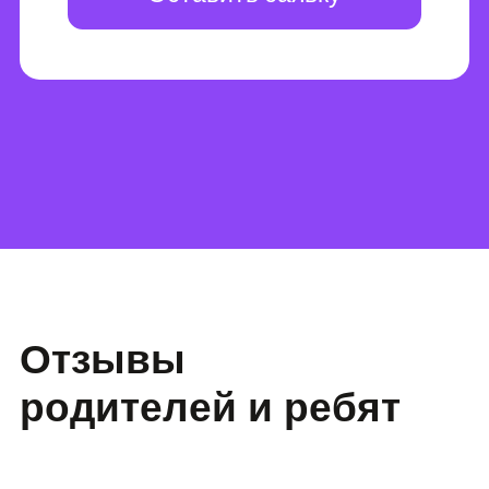
в группе?
В группе максимум 12 человек. Так
спикер может уделить внимание
всем детям.
Есть ли записи
обучения?
Да, после каждого занятия в
личном кабинете доступна запись.
Есть ли
материалы к
занятиям?
Да, дети могут посмотреть
материалы в личном кабинете.
Например, презентацию, по