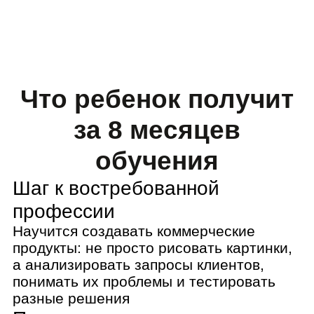
Шаг к востребованной
профессии
Научится создавать коммерческие
продукты: не просто рисовать картинки,
а анализировать запросы клиентов,
понимать их проблемы и тестировать
разные решения
Практика на каждом уроке
Ребёнок рисует, ищет визуальные
метафоры, подбирает шрифты, работает
с цветом, адаптирует иллюстрации под
разные форматы — от блокнотов до
рекламных щитов. Он освоит
профессиональные дизайнерские
программы: Adobe Photoshop, Illustrator,
InDesign.
Готовое портфолио
Сделает 9 проектов в разных
направлениях: иллюстрации, плакаты,
шрифтовые композиции, логотипы,
фирменный стиль. Портфолио можно