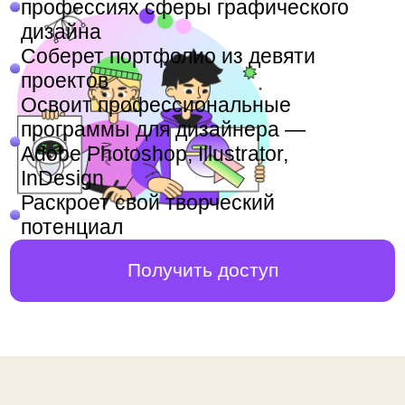
проектов
Освоит профессиональные
программы для дизайнера —
Adobe Photoshop, Illustrator,
InDesign
Раскроет свой творческий
потенциал
Получить доступ
Курс для ребят,
которые
интересуются