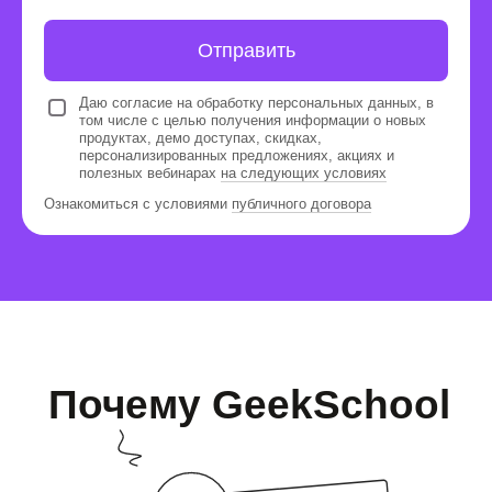
друзей по интересам, создают
совместные проекты и продолжают
общаться даже после обучения.
Отправить
Даю согласие на обработку персональных данных, в
том числе с целью получения информации о новых
продуктах, демо доступах, скидках,
персонализированных предложениях, акциях и
полезных вебинарах
на следующих условиях
Ознакомиться с условиями
публичного договора
Внимание и забота
Уроки ведут дизайнеры с
педагогическим опытом. Они отвечают
на вопросы ребят и бережно дают
обратную связь.