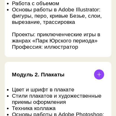
Создание паттерна для бренда
Работа с носителями фирменного
стиля и мокапами
Совместная работа над проектом
Создание презентации
фирменного стиля
Совмещение работы в Adobe
Photoshop, Illustrator и InDesign.
Проекты: паттерн, шрифт для
бренда, фирстиль для разных
носителей, презентация фирстиля
Профессия: бренд-дизайнер
КОМАНДНЫЙ ПРОЕКТ