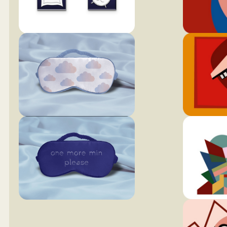
Проекты: приключенческие игры в
жанрах «Парк Юрского периода»
Профессия: иллюстратор
Модуль 2. Плакаты
Цвет и шрифт в плакате
Стили плакатов и художественные
приемы оформления
Техника коллажа
Основы работы в Adobe Photoshop:
кисти, эффекты, цветокоррекция,
обтравка, вырезание, маски, текст
Проекты: три серии плакатов
Профессия: дизайнер
коммуникаций