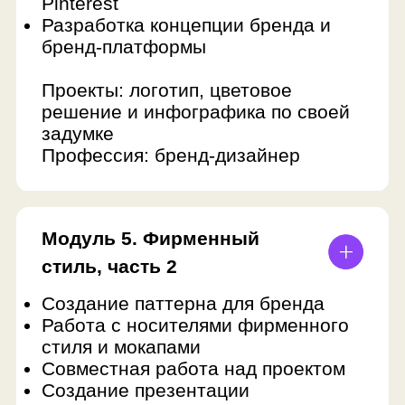
Я узнал много но
работать в разны
Хороший преподав
Иван
интересно объясн
15 лет
Познакомился с р
Спасибо за курс, научился очень
группы.
многому, сделал свои проекты!
Замечательный преподаватель!