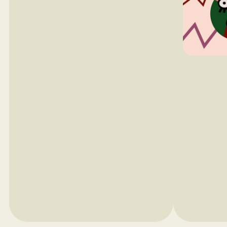
Модуль 3. Верстка
Шрифты
Сетка, столбцы и колонки
Иерархия объектов на развороте
Основы работы в Adobe InDesign:
сетка, фреймы, текст, форматы
документов
Проекты: серия разворотов с
различными видами сеток и
шрифтовых композиций,
портфолио
Профессия: дизайнер-верстальщик
Модуль 4.
Фирменный стиль,