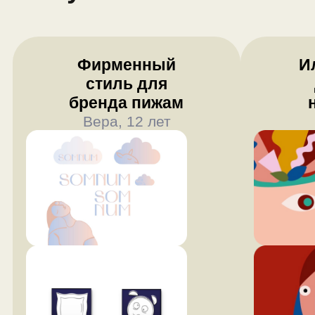
План обучения
Модуль 1. Иллюстрация
Векторные иллюстрации и работа
с узорами — паттернами
Композиция и колористика
Работа с объемом
Основы работы в Adobe Illustrator:
фигуры, перо, кривые Безье, слои,
вырезание, трассировка