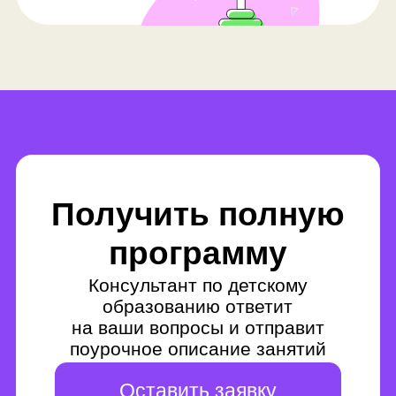
проходят занятия?
Занятия проходят в онлайн-
формате 1 раз в неделю на
платформе LiveDigital.
В каком формате
проходят занятия на
курсе графического
дизайна для детей?
Занятия проходят в формате
вебинаров на платформе
LiveDigital. Вебинары — это
онлайн-встречи в прямом эфире.
Сколько человек