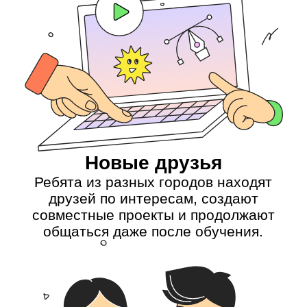
Учеба с комфортом
Ребёнок может посмотреть урок, даже
если его пришлось пропустить: все
записи сохраняются. Если возникнут
вопросы, кураторы GeekSchool придут
на помощь.