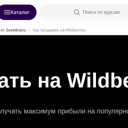
Каталог
Поиск по курсам
от GeekBrains
Как продавать на Wildberries
ть на Wildbe
 получать максимум прибыли на популярн