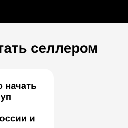
тать селлером
 начать
туп
России и