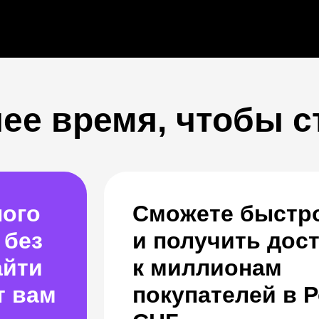
ее время, чтобы с
ного
Сможете быстро
 без
и получить дос
айти
к миллионам
т вам
покупателей в 