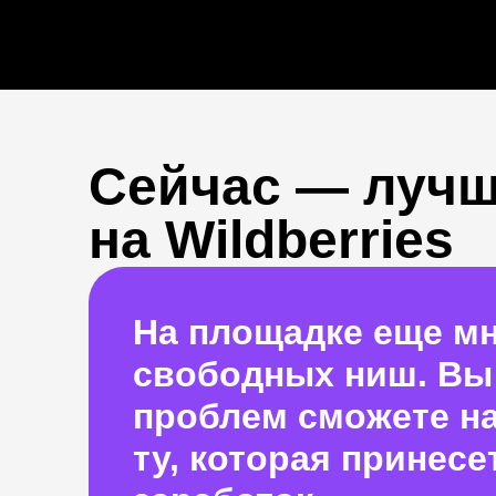
Сейчас — лучш
на Wildberries
На площадке еще м
свободных ниш. Вы
проблем сможете н
ту, которая принесе