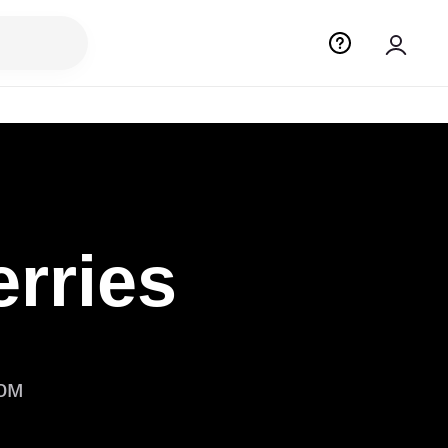
rries
ом