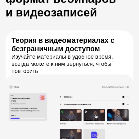
Вебинары по расписанию
Разберёте сложные задачи с экспертами в
прямом эфире, зададите вопросы и сразу
получите ответы
Практика с бюджетом на
продвижение
Будете практиковаться в рекламных
кабинетах с реальным бюджетом. Сможете
выбрать для практики свой проект или кейс
заказчика