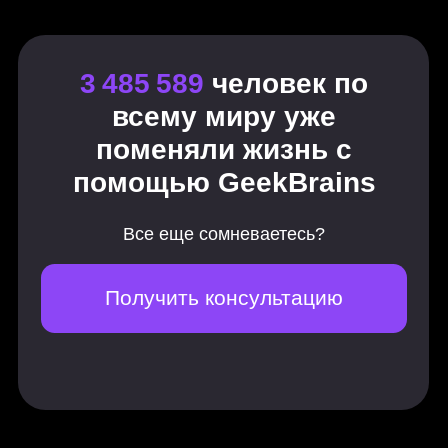
Платные каналы продвижения
8 практических заданий
Таргетированная реклама
Подготовка к запуску
Запуск рекламы во ВКонтакте
Подготовка к запуску контекстной
рекламы
Создание рекламных кампаний в
Яндекс Директе
Как запустить медийную рекламу и
RTB
Медиапланирование
Особенности VK Рекламы
Создание рекламной кампании и