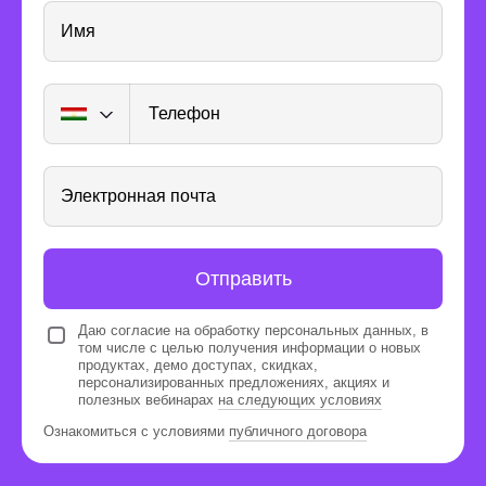
Имя
Получите опыт
Телефон
реальной работы
Электронная почта
Отправить
Автоматизируйте работу
Даю согласие на обработку персональных данных, в
и расширяйте свои возможности
том числе с целью получения информации о новых
с сервисами партнеров курса
продуктах, демо доступах, скидках,
персонализированных предложениях, акциях и
· SUPA.RU — для создания креативов
полезных вебинарах
на следующих условиях
· TargetHunter — для поиска целевой аудитории
· Tilda Publishing — конструктор сайтов
Ознакомиться с условиями
публичного договора
· LiveDune — для аналитики соцсетей
· Unisender — для email-рассылок
· Rush Analytics — для автоматизации и аналитики