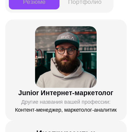
Google Analytics
Telegram
Яндекс ПромоСтраницы
Unisender
VK
LabelUp
XMind
Marquiz
myTarget
Google Ads
Яндекс Метрика
Tilda
Rush Analytics
Google Search Console
Яндекс Вебмастер
SimilarWeb
Яндекс Wordstat
Excel
Google Sheets
Postmypost
Popsters