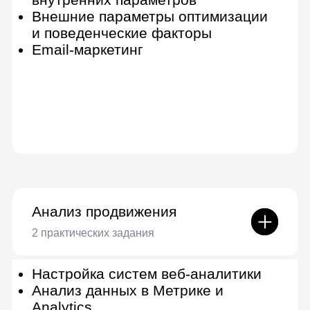
продвижение
Семантическое ядро
Техническая оптимизация,
оптимизация контента и
метаинформации
Линкбилдинг
Региональное продвижение
Оптимизация коммерческих и
поведенческих факторов
Мобильная оптимизация
Работа в условиях ограничения со
стороны сайта или клиента
Санкции поисковых систем
Постанализ результатов
Медиапланирование
Составление стратегии
продвижения сайта
Коммуникация с клиентами
SEO глазами клиента