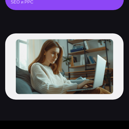
конкурентов
Позиционирование проекта для
целевых аудиторий
KPI и воронка продаж
Посадочные страницы и
соцсети
5 практических заданий
Основы проектирования сайтов
Посадочные страницы на Tilda
Техническая настройка и запуск
сайта
Упаковываем сообщество
Сообщества в Telegram