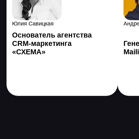
3 485 589
человек по
всему миру уже
поменяли жизнь с
помощью GeekBrains
Все еще сомневаетесь?
Получить консультацию
Программа онлайн-
курса