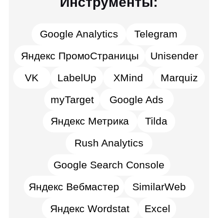
Навыки:
Составление медиаплана
Настройка таргетированной рекламы
Настройка контекстной рекламы (Яндекс
Директ, Google Ads)
Бесплатная консультация
Сбор аналитики (Яндекс Метрика, Google
со специалистом
Analytics)