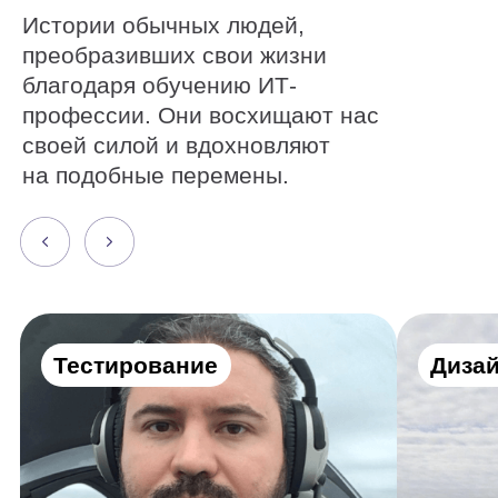
Как стать тестировщиком,
Как от диза
лежа на больничной
перейти к п
койке
космоса
Алексей Дубовский
Евгений Буйм
Получите все
нужные навыки