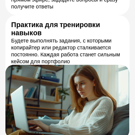
на ваши задания
Подробная обратная связь от кураторов-
экспертов в течение 24 часов с момента
отправки работы
Живое общение
и практика
с экспертами
Каждую тему разберёте с опытными
преподавателями на онлайн-занятиях.
Сможете задать любые вопросы
и получить моментальную обратную связь,
а также обмениваться идеями
с сокурсниками.