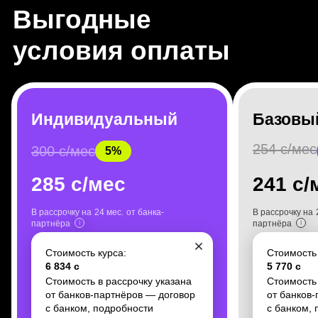
Индивидуальный
Базовы
254 с/мес
300 с/мес
5%
HR-консультант
285 с/мес
241 с/
Помогает в поиске работы: от плана
действий до собеседований
В рассрочку на
24 мес.
от банка-
В рассрочку на
партнёра
партнёра
Стоимость курса:
Стоимость 
6 834 с
5 770 с
Стоимость в рассрочку указана
Стоимость 
от банков-партнёров — договор
от банков
с банком, подробности
с банком,