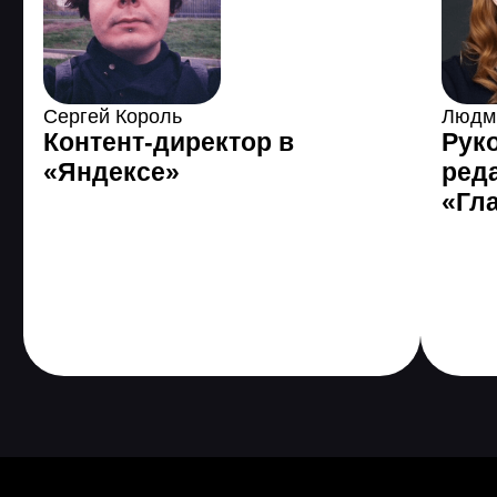
Копирайтинг с нуля
8 практических заданий, 1 итоговая
работа
Основы профессии
Форматы текста: статьи, карточки,
рассылки
Другие форматы текста
Создание хорошего текста
Работа с клиентом
Личный бренд
Копирайтинг для соцсетей