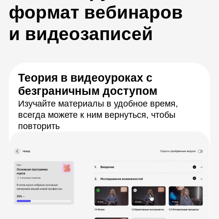
Вебинары по расписанию
Разберёте сложные задачи с экспертами в
прямом эфире, зададите вопросы и сразу
получите ответы
Практика для тренировки
навыков
Будете выполнять задания, с которыми
копирайтер или редактор сталкивается
постоянно. Каждая работа станет сильным
кейсом для портфолио