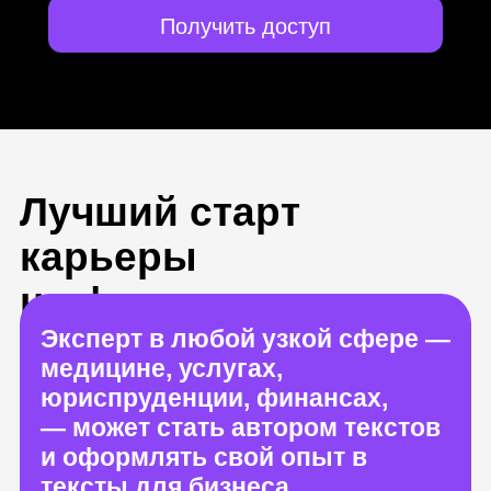
Получить доступ
Лучший старт
карьеры
на фрилансе с нуля
Эксперт в любой узкой сфере —
медицине, услугах,
юриспруденции, финансах,
— может стать автором текстов
и оформлять свой опыт в
тексты для бизнеса
Копирайтеры чаще всего
работают удаленно или
на фрилансе. Вы сможете брать
в работу 3—5 клиентов и
работать, когда вам удобно