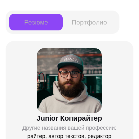
Инструменты:
Google Docs
Google Sheets
YandexGPT
Airuco
Tilda
Главред
Stripo
Навыки:
Написание статей на любые темы
Подготовка писем для рассылок