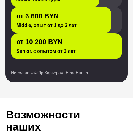
Возможности
наших
выпускников
безграничны
Истории обычных людей,
преобразивших свои жизни
благодаря обучению ИТ-
профессии. Они восхищают нас
своей силой и вдохновляют
на подобные перемены.