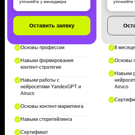
уточняйте у менеджера
уточняйте
Оставить заявку
Ост
Основы профессии
8 месяце
Служба заботы
Навыки формирования
Основы 
Помогает с вопросами по платформе
контент-стратегии
и прохождению курса
Навыки 
Навыки работы с
нейросе
нейросетями YandexGPT и
Airuco
Airuco
Сертифи
Основы контент-маркетинга
Навыки сторитейлинга
Сертификат