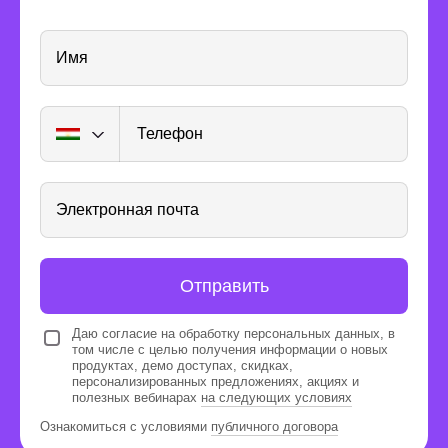
Имя
Телефон
3 485 589
человек по
Электронная почта
всему миру уже
поменяли жизнь с
помощью GeekBrains
Отправить
Все еще сомневаетесь?
Даю согласие на обработку персональных данных, в
том числе с целью получения информации о новых
продуктах, демо доступах, скидках,
Получить консультацию
персонализированных предложениях, акциях и
полезных вебинарах
на следующих условиях
Ознакомиться с условиями
публичного договора