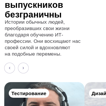
Тестирование
Дизайн
Как стать тестировщиком,
Как от диза
лежа на больничной
перейти к п
койке
космоса
Алексей Дубовский
Евгений Буйм
Получите все