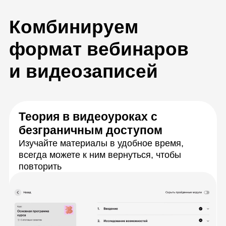
Вебинары по расписанию
Разберёте сложные задачи с экспертами в
прямом эфире, зададите вопросы и сразу
получите ответы
Практика для тренировки
навыков
Выполните более 50 заданий,
приближенных к реальным рабочим
задачам. Каждое задание поможет
закрепить новый навык или изучить
инструменты для работы