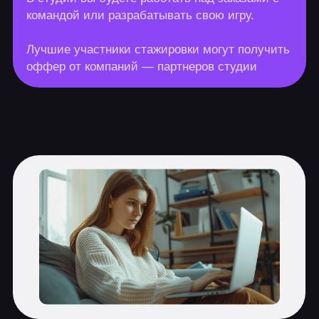
Photoshop
8 практических заданий, 1 итоговая
работа
Интерфейс, возможности и
инструменты Photoshop
Работа со слоями и масками,
способы обтравки изображений
Корректирующие слои
Основы ретуши
Создание постера к фильму:
композиция
Создание постера: детализация и
эффекты