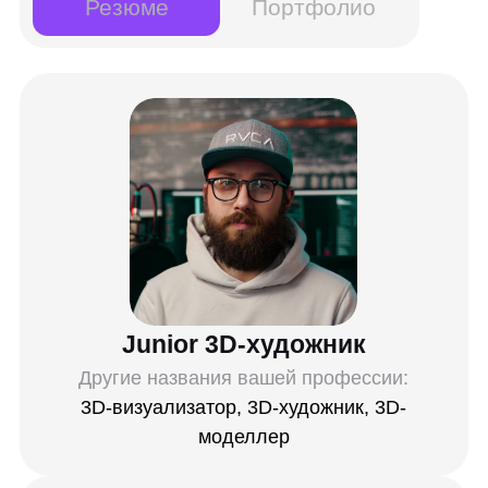
Инструменты:
RizomUV
Unity
Autodesk Maya
Houdini
Blender
Substance 3D Painter
Marvelous Designer
ZBrush
Marmoset Toolbag
Unreal Engine
Навыки: