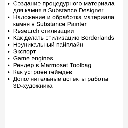
Blender
13 практических заданий
Интерфейс и возможности
Полигональное моделирование и
сглаживание
Процедурное моделирование
Скульптинг
Анимация и симуляция
UV-развертка
Текстура и материалы
Визуализация и освещение
Визуализация в Octane Render
Композитинг