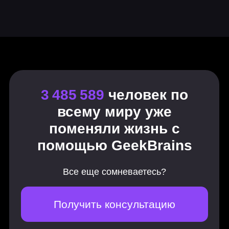
Autodesk Maya 2.0
19 практических заданий, 1 итоговая
работа
Интерфейс, возможности и
инструменты Maya
Базовый моделинг и
вспомогательные элементы
Основные инструменты
моделирования
Сложные и многосоставные
формы
High poly / SubD Modeling
Retopology / low poly
UV
Текстурирование
Рендеринг
Пайплайн
Базовая анимация
Базовый риггинг