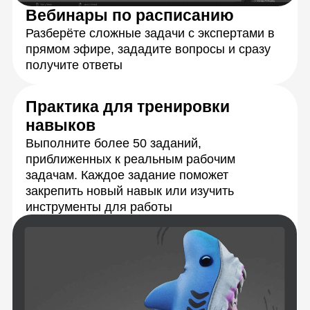
Персональная обратная связь
на ваши задания
Подробная обратная связь от кураторов-
экспертов в течение 24 часов с момента
отправки работы
Живое общение
и практика
с экспертами
Каждую тему разберёте с опытными
преподавателями на онлайн-занятиях.
Сможете задать любые вопросы
и получить моментальную обратную связь,