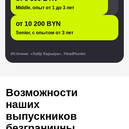
Возможности
наших
выпускников
безграничны
Истории обычных людей,
преобразивших свои жизни
благодаря обучению ИТ-
профессии. Они восхищают нас
своей силой и вдохновляют
на подобные перемены.
Тестирование
Дизайн