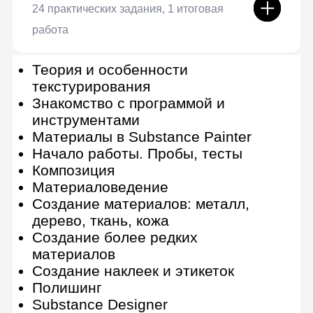
Выбор рендер-движка
Подготовка к рендеру
Настройка света и камеры в Arnold
Базовые параметры и свойства
рендера
Настройка материалов в Arnold
Оптимизация рендера в Arnold
Работа в Houdini, Octane, Mantra
Рендер-ферма
Дополнительные курсы