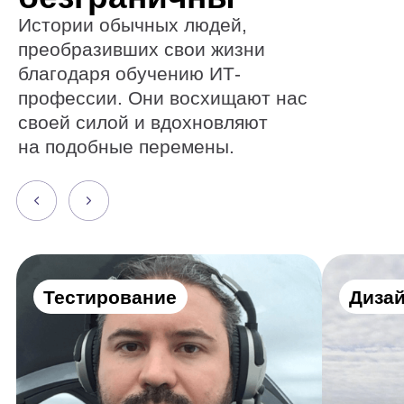
Как стать тестировщиком,
Как от диза
лежа на больничной
перейти к п
койке
космоса
Алексей Дубовский
Евгений Буйм
Получите все
нужные навыки