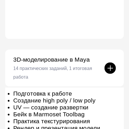
3D-моделирование в ZBrush
8 практических заданий
Цифровой скульптинг и знакомство
с ZBrush
Основные инструменты: Dynamesh
и ZRemesher
Скульптинг человекоподобных
персонажей
Создание одежды персонажа.