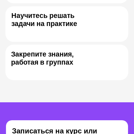
курса
Алексей Кудрявцев
Антон Фокин
Lead Artist в 1518 Studios
Senior 3D 
над World 
Thunder и 
Записаться на курс или