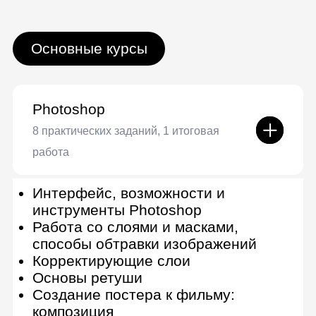
Подготовка к работе
Создание high poly / low poly
UV — создание развертки
Бейк в Marmoset Toolbag
Практика текстурирования
Рендер и презентация модели
Подготовка к выполнению задачи в
ААА-пайплайне
Создание high poly, low poly и mid
poly в Maya
Создание UV и Bake
Текстурирование
Рендер