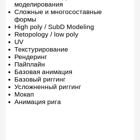
Создание процедурного материала
для камня в Substance Designer
Наложение и обработка материала
камня в Substance Painter
Research стилизации
Как делать стилизацию Borderlands
Неуникальный пайплайн
Экспорт
Game engines
Рендер в Marmoset Toolbag
Как устроен геймдев
Дополнительные аспекты работы
3D-художника