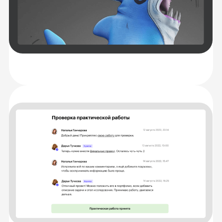
а также обмениваться идеями
с сокурсниками.
Разберетесь
с теорией
Научитесь решать
задачи на практике