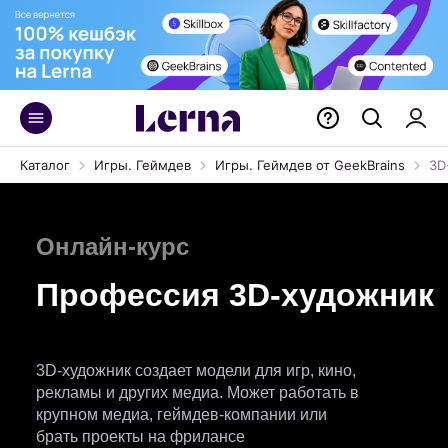
Каталог
Игры. Геймдев
Игры. Геймдев от GeekBrains
3D
Онлайн-курс
Профессия 3D-художник
3D-художник создает модели для игр, кино,
рекламы и других медиа. Может работать в
крупном медиа, геймдев-компании или
брать проекты на фрилансе