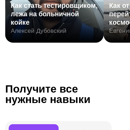
Резюме
Портфолио
Junior 3D-художник
Другие названия вашей профессии:
3D-визуализатор, 3D-художник, 3D-
моделлер