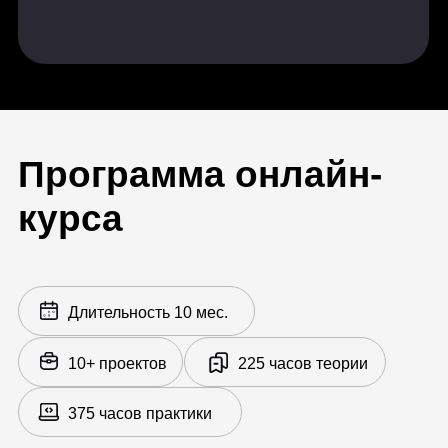
Усложненный риггинг
Мокап
Анимация рига
3D-моделирование в Maya
14 практических заданий, 1 итоговая
работа