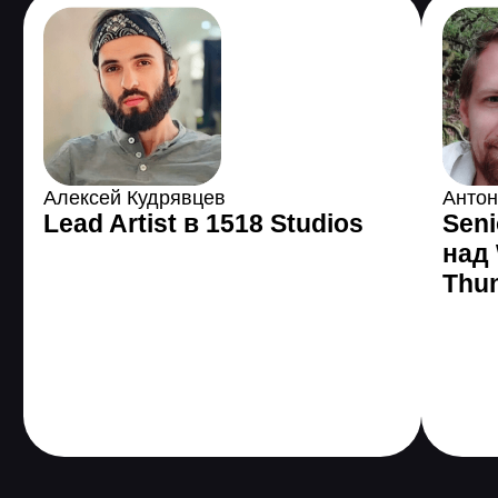
3 485 589
человек по
всему миру уже
поменяли жизнь с
помощью GeekBrains
Все еще сомневаетесь?
Получить консультацию