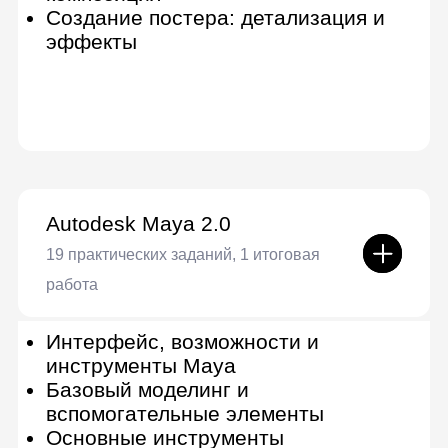
Substance painter
24 практических задания, 1 итоговая
работа
Теория и особенности
текстурирования
Знакомство с программой и
инструментами
Материалы в Substance Painter
Начало работы. Пробы, тесты
Композиция
Материаловедение
Создание материалов: металл,
дерево, ткань, кожа
Создание более редких
материалов
Создание наклеек и этикеток
Полишинг
Substance Designer