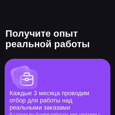
Программа онлайн-
курса
Длительность 10 мес.
10+ проектов
225 часов теории
375 часов практики
Основные курсы