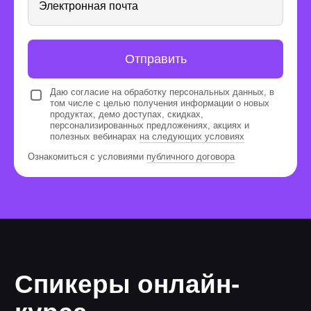
Электронная почта
спринты с экспертами
На мероприятиях вы сможете
поработать с кейсами в прямом
Отправить
эфире и сразу получить обратную
Даю согласие на обработку персональных данных, в
связь от экспертов
том числе с целью получения информации о новых
продуктах, демо доступах, скидках,
персонализированных предложениях, акциях и
полезных вебинарах
на следующих условиях
Ознакомиться с условиями
публичного договора