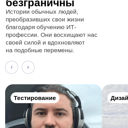
койке
космоса
Алексей Дубовский
Евгений Буйм
Получите все
нужные навыки
Резюме
Портфолио