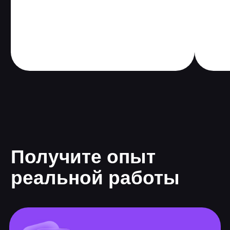
Программа онлайн-
курса
Длительность 12 мес.
2 проекта
133 часа теории
388 часов практики
ОС и администрирование