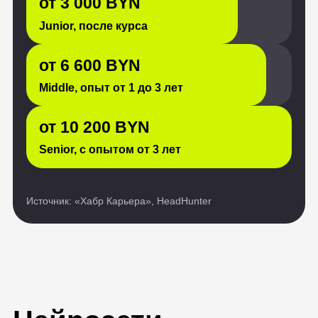
Источник: «Хабр Карьера», HeadHunter
Нейросети —
новая норма,
и мы поможем к ней
адаптироваться
Больше 70% ИТ-
специалистов
используют ИИ