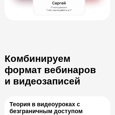
Вебинары по расписанию
Разберёте сложные задачи с экспертами в
прямом эфире, зададите вопросы и сразу
получите ответы
Практика в виртуальных
машинах в облаке VK Cloud
Будете практиковаться с помощью кластера
из 12 виртуальных машин — стендов
для разработки решений
кибербезопасности, которые эмулируют
сетевую инфраструктуру реальной
компании