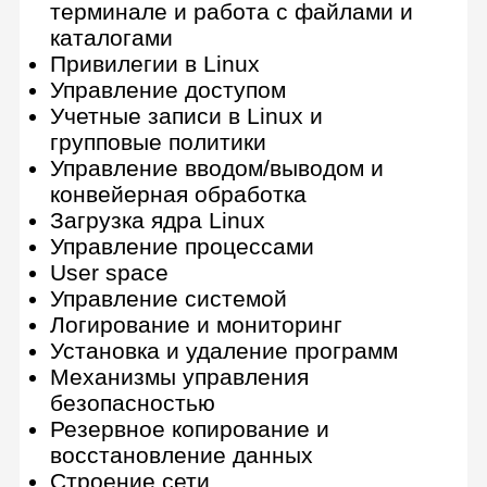
Эксплуатация реляционных и
документоориентированных баз
данных (на примере PostgreSQL и
MongoDB)
Безопасная эксплуатация
Технологические решения защиты
данных
Основы Python
12 практических заданий
Введение в Python
Операторы и выражения
Условный оператор if, простые
программы с условиями