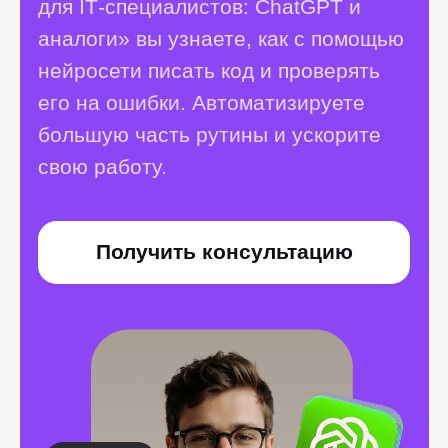
Возможности
наших
выпускников
безграничны