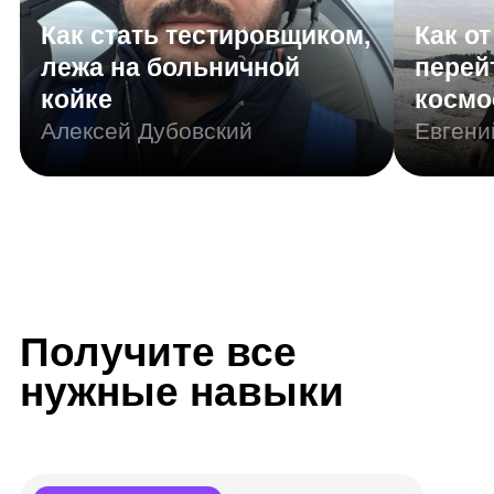
Junior Специалист
по кибербезопасности
Другие названия вашей профессии:
системный администратор, специалист
по тестированию на проникновение
Инструменты:
Wazuh
ELK Stack
Mimikatz
Bloodhound
Hydra
Nmap