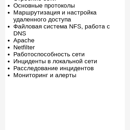
Цикл while, логические
преобразования и бесконечные
циклы
Цикл for: счетчики, работа с range
и строками
Работа с целыми (int) и
вещественными (float) числами
Объявление и вызов функций
Вложенные циклы и счетчики
внутри циклов
Кибербезопасность