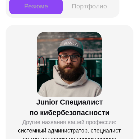
TCPdump
Wireshark
SQL
Python
Metasploitable
PowerShell
Sonarqube
MySQL
PostgreSQL
PyCharm
GitLab
Burp Suite
Навыки: