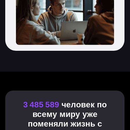
Основные операции в Bash-
терминале и работа с файлами и
каталогами
Привилегии в Linux
Управление доступом
Учетные записи в Linux и
групповые политики
Управление вводом/выводом и
конвейерная обработка
Загрузка ядра Linux
Управление процессами
User space
Управление системой
Логирование и мониторинг
Установка и удаление программ
Механизмы управления
безопасностью
Резервное копирование и
восстановление данных
Строение сети