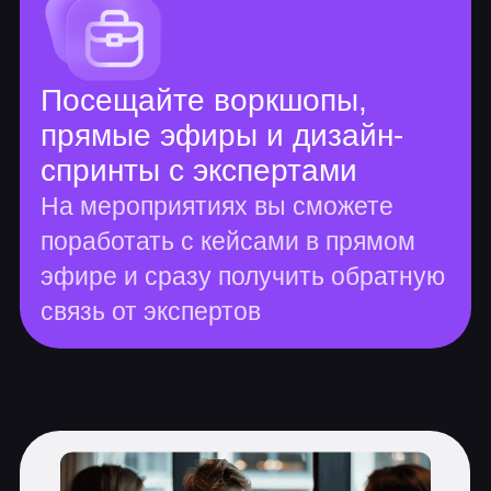
Linux
3 практических задания
Введение в Linux
Первая установка Linux
Структура ОС Linux
Знакомство с терминалом
Устройства в Linux
Диски и файловые системы
Устройство файловых систем
Системное
администрирование Linux
19 практических заданий