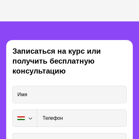
Записаться на курс или
получить бесплатную
Получите опыт
консультацию
реальной работы
Имя
Телефон
Посещайте воркшопы,
прямые эфиры и дизайн-