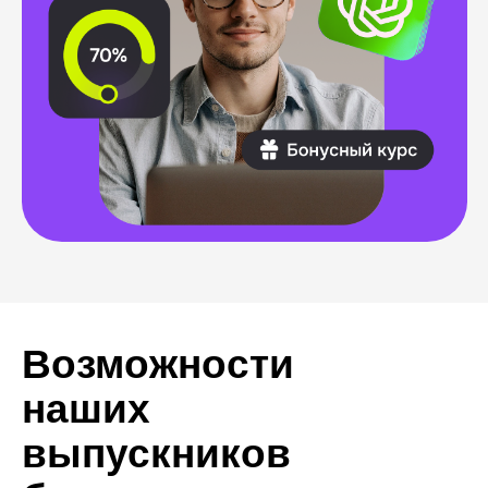
Истории обычных людей,
преобразивших свои жизни
благодаря обучению ИТ-
профессии. Они восхищают нас
своей силой и вдохновляют
на подобные перемены.
Тестирование
Дизайн
Как стать тестировщиком,
Как от диза
лежа на больничной
перейти к п