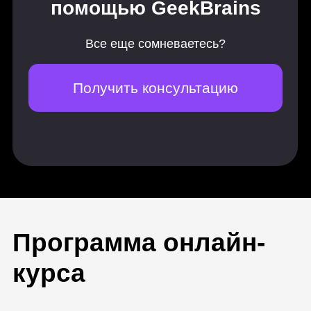
Основные протоколы
Маршрутизация и настройка
удаленного доступа
Файловая система NFS, работа с
DNS
Apache
Netfilter
Работоспособность сети
Инциденты в локальной сети
Расследование инцидентов
Мониторинг и алерты