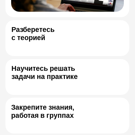
курса
Лев Палей
Валерий Лин
Начальник службы
Инструкто
информационной
сертифик
безопасности СО ЕЭС
Cisco ур