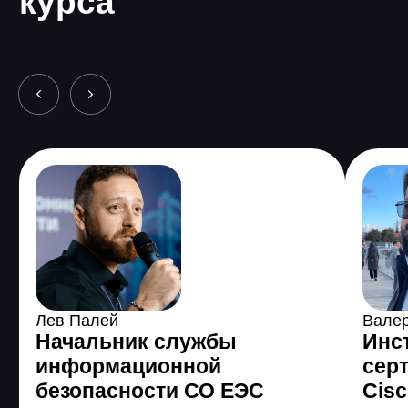
3 485 589
человек по
всему миру уже
поменяли жизнь с
помощью GeekBrains
Все еще сомневаетесь?
Получить консультацию