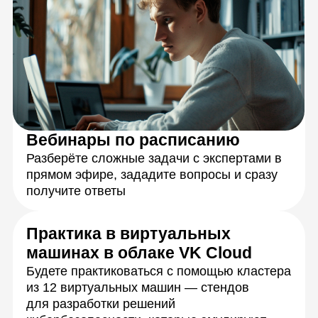
Персональная обратная связь
на ваши задания
Подробная обратная связь от кураторов-
экспертов в течение 24 часов с момента
отправки работы
Живое общение
и практика
с экспертами
Каждую тему разберёте с опытными
преподавателями на онлайн-занятиях.
Сможете задать любые вопросы
и получить моментальную обратную связь,
а также обмениваться идеями