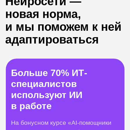
в работе
На бонусном курсе «AI‑помощники
для IT‑специалистов: ChatGPT и
аналоги» вы узнаете, как с помощью
нейросети писать код и проверять
его на ошибки. Автоматизируете
большую часть рутины и ускорите
свою работу.
Получить консультацию