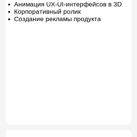
Основы интерфейса
Моделирование и генераторы
Продвинутый моделинг. Как
создавать предметы в Cinema 4D.
Симуляция. Твердые тела
Формы
Симуляция. Мягкие тела. Ткань.
Частицы
Django Class-Based Views
MoGraph
Материалы
Освещение
Подготовка к анимации: привязки,
Xpresso и Rig
Анимация в Cinema 4D
Настройки рендера и композитинг
в Cinema 4D
Финализация проекта
Дополнительные инструменты
Cinema4D