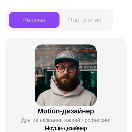
Инструменты:
Adobe Illustrator
Adobe Photoshop
Adobe After Effects
Adobe Premiere Pro
Cinema 4D
Redshift
Octane Render