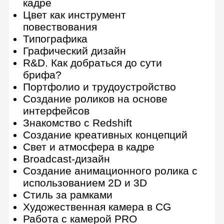
Плагины и скрипты «Must-have»
Трекинг, кеинг и работа с
футажами
Продвинутая персонажная
анимация в After Effects
Основы монтажа в Premiere PRO
Cinema 4D
14 практических работ