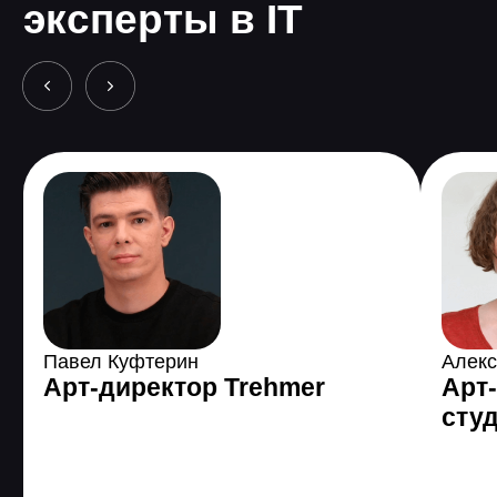
курса
Длительность от 12 мес.
20+ проектов
136 часов теории
514 часов практики
Основные курсы
Motion
8 практических заданий, 1 итоговая
работа