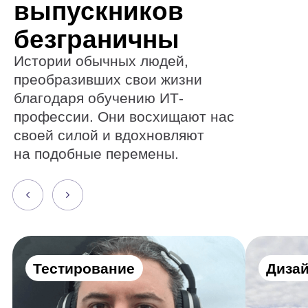
Тестирование
Дизайн
Как стать тестировщиком,
Как от диза
лежа на больничной
перейти к п
койке
космоса
Алексей Дубовский
Евгений Буйм
Получите все