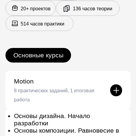
Начало работы с Adobe After
Effects
Создание анимационной
композиции
Работа с композицией. Создание
заставки для YouTube-шоу
Шейповая анимация. Создание
рекламы бренда
Работа с текстом. Создание
анимированных постеров
Работа с композицией. Создание
заставки сериала
Работа с 3D в After Effects
Инфографика. Создание
графического пакета
Инфографика. Создание
презентации
Введение в анимацию
Персонажная анимация