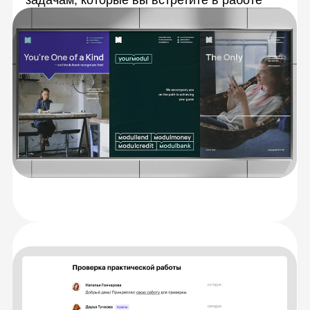
Живое общение
и практика
с экспертами
Каждую тему разберёте с опытными
преподавателями на онлайн-занятиях.
Сможете задать любые вопросы
и получить моментальную обратную связь,
а также обмениваться идеями
с сокурсниками.