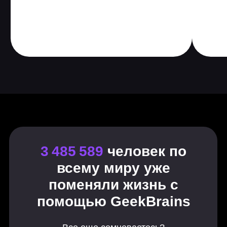
Основы дизайна. Начало
разработки
Основы композиции. Равновесие в
кадре
Цвет как инструмент
повествования
Типографика
Графический дизайн
R&D. Как добраться до сути
брифа?
Портфолио и трудоустройство
Создание роликов на основе
интерфейсов
Знакомство с Redshift
Создание креативных концепций
Свет и атмосфера в кадре
Broadcast-дизайн
Создание анимационного ролика с
использованием 2D и 3D
Стиль за рамками
Художественная камера в CG
Работа с камерой PRO