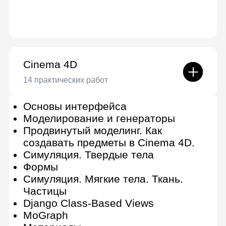
документов
Слои и маски
Обтравка и ретушь
Работа с растровыми
изображениями
Pen tool
Каналы, фильтры и эффекты
Коллажирование и создание Key
Visual
Создание постера по референсу
Сертификат от Lerna