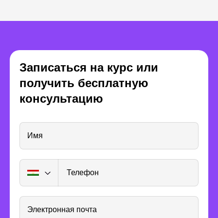
Павел Куфтерин
Александра К
Записаться на курс или
Арт-директор Trehmer
Арт-дире
получить бесплатную
студии Pa
консультацию
Имя
Телефон
Электронная почта