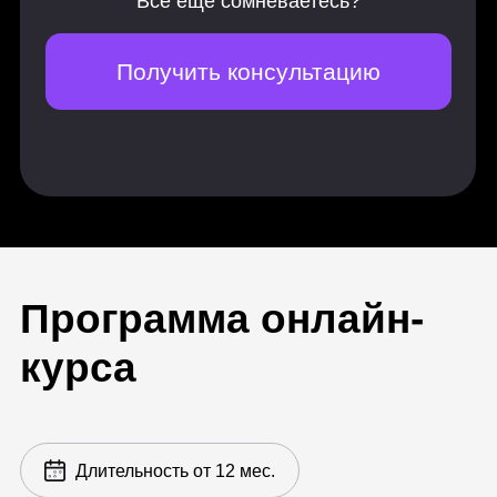
Aнимация UX-UI-интерфейсов в 3D
Корпоративный ролик
Создание рекламы продукта
After Effects
19 практических работ