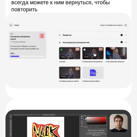
прямом эфире, зададите вопросы и сразу
получите ответы
Практика для тренировки
навыков
Будете выполнять задания, которые мы
разработали совместно со студией
компьютерной графики Trehmer CG.
Задания максимально приближены к
задачам, которые вы встретите в работе