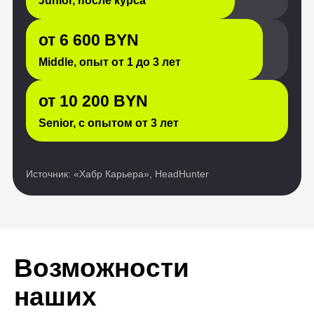
Возможности
наших
выпускников
безграничны
Истории обычных людей,
преобразивших свои жизни
благодаря обучению ИТ-
профессии. Они восхищают нас
своей силой и вдохновляют
на подобные перемены.